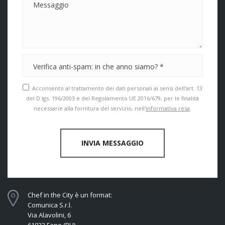
Acconsento al trattamento dei dati personali ai sensi dell'art. 13
del D.lgs. 196/2003 e del Regolamento UE 2016/679, per le finalità
necessarie alla fornitura del servizio, nell'
informativa resa
.
INVIA MESSAGGIO
Chef in the City è un format:
Comunica S.r.l.
Via Alavolini, 6
61032 Fano (PU)